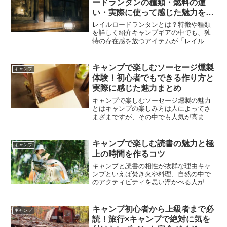
ードランタンの種類・燃料の違
い・実際に使って感じた魅力を徹
底紹介
レイルロードランタンとは？特徴や種類
を詳しく紹介キャンプギアの中でも、独
特の存在感を放つアイテムが「レイルロ
ードランタン」です。最近では高性能な
LEDランタンが主流になっていますが、
それでもなおレイルロードランタンを選
キャンプで楽しむソーセージ燻製
キャンプ
ぶキャンパーが多い理由...
体験！初心者でもできる作り方と
実際に感じた魅力まとめ
キャンプで楽しむソーセージ燻製の魅力
とはキャンプの楽しみ方は人によってさ
まざまですが、その中でも人気が高まっ
ているのが燻製料理です。特にソーセー
ジ燻製は初心者でも挑戦しやすく、短時
間で香り高い一品を楽しめることから、
キャンプで楽しむ読書の魅力と極
キャンプ
多くのキャンパーに愛され...
上の時間を作るコツ
キャンプと読書の相性が抜群な理由キャ
ンプといえば焚き火や料理、自然の中で
のアクティビティを思い浮かべる人が多
いかもしれませんが、実は「読書」との
相性も非常に良い過ごし方の一つです。
日常生活ではスマートフォンや仕事に追
キャンプ初心者から上級者まで必
キャンプ
われ、落ち着いて本を読む...
読！旅行×キャンプで絶対に気を