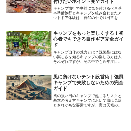
付けたいポイント完全ガイド
キャンプ旅行で事前に気を付けるべき基
本準備旅行とキャンプを組み合わせたア
ウトドア体験は、自然の中で非日常を味
わえる最高の時間です。しかし、その魅
力を最大限に楽しむためには、事前準備
が非常に重要になります。準備不足はト
キャンプをもっと楽しくする！初
キャンプ
ラブルの原因となり、せっ...
心者でもできる自作ギア完全ガイ
ド
キャンプ自作の魅力とは？既製品にはな
い楽しさを知るキャンプの楽しみ方は人
それぞれですが、その中でも近年注目さ
れているのが「自作キャンプギア」で
す。市販品を揃えるのももちろん便利で
すが、自分で作り上げた道具を使うこと
風に負けないテント設営術｜強風
キャンプ
で得られる満足感や愛着は格...
キャンプで失敗しないための完全
ガイド
風の強い日のキャンプで起こるリスクと
基本の考え方キャンプにおいて風は見落
とされがちな要素ですが、実は天候の中
でも特に注意すべき存在です。特にテン
トを使用するキャンプでは、風の影響を
直接受けるため、事前の知識と準備が安
全性や快適性を大きく左右...