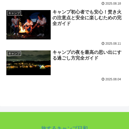
2025.08.18
キャンプ初心者でも安心！焚き火
キャンプ
の注意点と安全に楽しむための完
全ガイド
2025.08.11
キャンプの夜を最高の思い出にす
キャンプ
る過ごし方完全ガイド
2025.08.04
旅するキャンプ日和