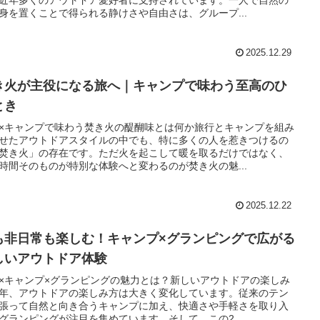
身を置くことで得られる静けさや自由さは、グループ...
2025.12.29
き火が主役になる旅へ｜キャンプで味わう至高のひ
とき
×キャンプで味わう焚き火の醍醐味とは何か旅行とキャンプを組み
せたアウトドアスタイルの中でも、特に多くの人を惹きつけるの
焚き火」の存在です。ただ火を起こして暖を取るだけではなく、
時間そのものが特別な体験へと変わるのが焚き火の魅...
2025.12.22
も非日常も楽しむ！キャンプ×グランピングで広がる
しいアウトドア体験
×キャンプ×グランピングの魅力とは？新しいアウトドアの楽しみ
年、アウトドアの楽しみ方は大きく変化しています。従来のテン
張って自然と向き合うキャンプに加え、快適さや手軽さを取り入
グランピングが注目を集めています。そして、この2...