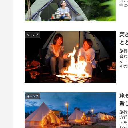
中に
焚
キャンプ
と
旅行
合わ
が「
その
旅
キャンプ
新
旅行
方近
トを
れた