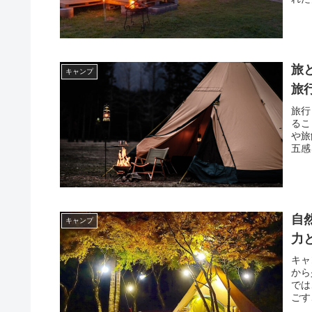
旅
キャンプ
旅
旅行
るこ
や旅
五感
自
キャンプ
力
キャ
から
では
ごす