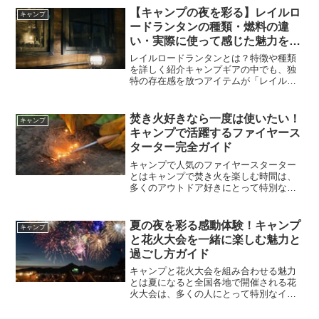
境で過ごすことが多いですが、キャンプ
【キャンプの夜を彩る】レイルロ
キャンプ
ではそれらから距離を置き...
ードランタンの種類・燃料の違
い・実際に使って感じた魅力を徹
底紹介
レイルロードランタンとは？特徴や種類
を詳しく紹介キャンプギアの中でも、独
特の存在感を放つアイテムが「レイルロ
ードランタン」です。最近では高性能な
LEDランタンが主流になっていますが、
それでもなおレイルロードランタンを選
焚き火好きなら一度は使いたい！
キャンプ
ぶキャンパーが多い理由...
キャンプで活躍するファイヤース
ターター完全ガイド
キャンプで人気のファイヤースターター
とはキャンプで焚き火を楽しむ時間は、
多くのアウトドア好きにとって特別なも
のです。炎を眺めながら過ごす時間に
は、日常では味わえない落ち着きがあり
ます。そんな焚き火をさらに楽しくして
夏の夜を彩る感動体験！キャンプ
キャンプ
くれる道具として人気を集め...
と花火大会を一緒に楽しむ魅力と
過ごし方ガイド
キャンプと花火大会を組み合わせる魅力
とは夏になると全国各地で開催される花
火大会は、多くの人にとって特別なイベ
ントです。夜空いっぱいに広がる色鮮や
かな花火、胸に響く打ち上げ音、屋台の