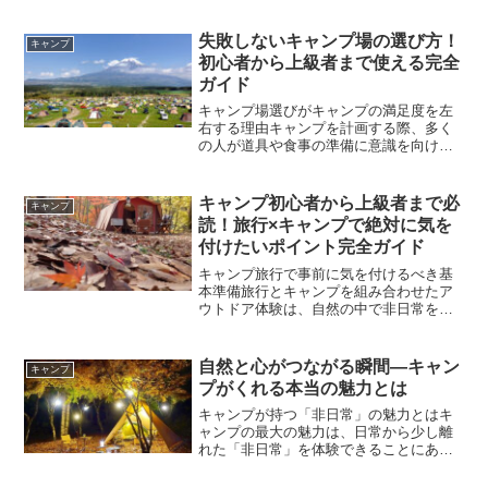
失敗しないキャンプ場の選び方！
キャンプ
初心者から上級者まで使える完全
ガイド
キャンプ場選びがキャンプの満足度を左
右する理由キャンプを計画する際、多く
の人が道具や食事の準備に意識を向けが
ちですが、実は最も重要な要素の一つが
「キャンプ場選び」です。どんなに良い
ギアを揃えても、環境が合わなければ快
キャンプ初心者から上級者まで必
キャンプ
適な時間を過ごすことはで...
読！旅行×キャンプで絶対に気を
付けたいポイント完全ガイド
キャンプ旅行で事前に気を付けるべき基
本準備旅行とキャンプを組み合わせたア
ウトドア体験は、自然の中で非日常を味
わえる最高の時間です。しかし、その魅
力を最大限に楽しむためには、事前準備
が非常に重要になります。準備不足はト
自然と心がつながる瞬間―キャン
キャンプ
ラブルの原因となり、せっ...
プがくれる本当の魅力とは
キャンプが持つ「非日常」の魅力とはキ
ャンプの最大の魅力は、日常から少し離
れた「非日常」を体験できることにあり
ます。普段の生活では、時間に追われ、
スマートフォンやパソコンに囲まれた環