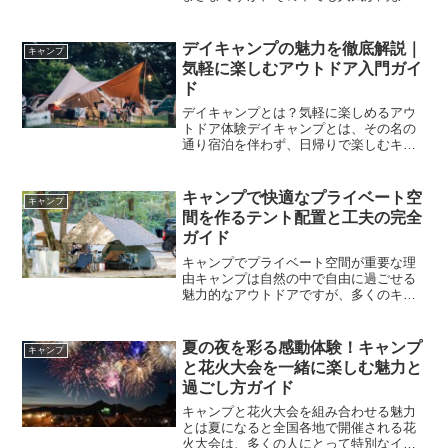
ているのが燻製料理です。特にソーセー
ジ燻製は初心者でも挑戦しやすく、短時
間で香り高い一品を楽しめることから、
デイキャンプの魅力を徹底解説｜
キャンプ
多くのキャンパーに愛され...
気軽に楽しむアウトドア入門ガイ
ド
デイキャンプとは？気軽に楽しめるアウ
トドア体験デイキャンプとは、その名の
通り宿泊を伴わず、日帰りで楽しむキャ
ンプスタイルのことを指します。近年、
キャンプ人気の高まりとともに、このデ
イキャンプというスタイルにも注目が集
キャンプで快適なプライベート空
キャンプ
まっています。特に「いき...
間を作るテント配置と工夫の完全
ガイド
キャンプでプライベート空間が重要な理
由キャンプは自然の中で自由に過ごせる
魅力的なアウトドアですが、多くのキャ
ンプ場では他の利用者と空間を共有する
ことになります。そのため、「どれだけ
快適に自分の空間を確保できるか」が満
夏の夜を彩る感動体験！キャンプ
キャンプ
足度を大きく左右します。...
と花火大会を一緒に楽しむ魅力と
過ごし方ガイド
キャンプと花火大会を組み合わせる魅力
とは夏になると全国各地で開催される花
火大会は、多くの人にとって特別なイベ