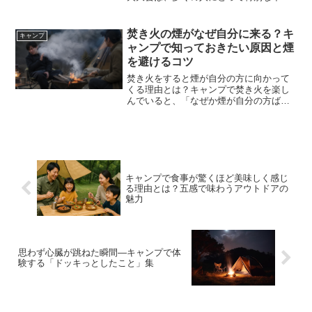
ントです。夜空いっぱいに広がる色鮮や
かな花火、胸に響く打ち上げ音、屋台の
にぎわいなど、夏ならではの空気を感じ
焚き火の煙がなぜ自分に来る？キ
キャンプ
られる時間は何度体験して...
ャンプで知っておきたい原因と煙
を避けるコツ
焚き火をすると煙が自分の方に向かって
くる理由とは？キャンプで焚き火を楽し
んでいると、「なぜか煙が自分の方ばか
りに来る」と感じた経験がある人は多い
のではないでしょうか。せっかく焚き火
を囲んでリラックスしたいのに、煙で目
が痛くなったり、服に臭い...
キャンプで食事が驚くほど美味しく感じ
る理由とは？五感で味わうアウトドアの
魅力
思わず心臓が跳ねた瞬間―キャンプで体
験する「ドッキっとしたこと」集