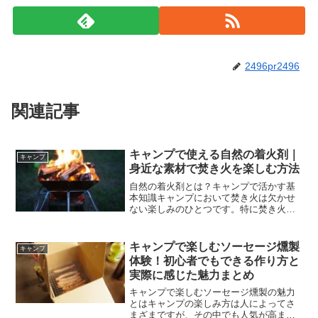
2496pr2496
関連記事
キャンプで使える自然の着火剤｜
キャンプ
身近な素材で焚き火を楽しむ方法
自然の着火剤とは？キャンプで活かす基
本知識キャンプにおいて焚き火は欠かせ
ない楽しみのひとつです。特に焚き火の
火を眺める時間は、日常の喧騒から離
れ、心を落ち着かせてくれる特別なひと
ときになります。しかし、その焚き火を
キャンプで楽しむソーセージ燻製
キャンプ
スムーズに始めるためには「...
体験！初心者でもできる作り方と
実際に感じた魅力まとめ
キャンプで楽しむソーセージ燻製の魅力
とはキャンプの楽しみ方は人によってさ
まざまですが、その中でも人気が高まっ