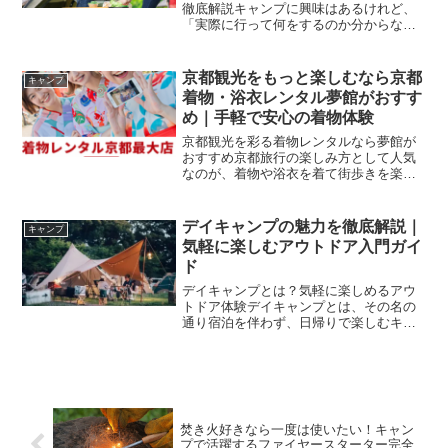
徹底解説キャンプに興味はあるけれど、
「実際に行って何をするのか分からな
い」という方は意外と多いものです。キ
ャンプは決まった過ごし方があるわけで
はなく、自由に時間を使えるのが最大の
京都観光をもっと楽しむなら京都
キャンプ
魅力です。そのため、自分に...
着物・浴衣レンタル夢館がおすす
め｜手軽で安心の着物体験
京都観光を彩る着物レンタルなら夢館が
おすすめ京都旅行の楽しみ方として人気
なのが、着物や浴衣を着て街歩きを楽し
む和装体験です。歴史ある街並みや神社
仏閣を着物姿で散策すれば、普段とは違
った特別な思い出を作ることができま
デイキャンプの魅力を徹底解説｜
キャンプ
す。京都着物レンタル夢館は...
気軽に楽しむアウトドア入門ガイ
ド
デイキャンプとは？気軽に楽しめるアウ
トドア体験デイキャンプとは、その名の
通り宿泊を伴わず、日帰りで楽しむキャ
ンプスタイルのことを指します。近年、
キャンプ人気の高まりとともに、このデ
イキャンプというスタイルにも注目が集
まっています。特に「いき...
焚き火好きなら一度は使いたい！キャン
プで活躍するファイヤースターター完全