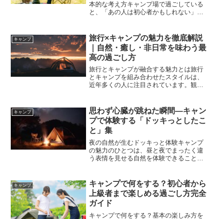
本的な考え方キャンプ場で過ごしている
と、「あの人は初心者かもしれない」
「困っていそうだから声をかけた方がい
いのだろうか」と感じる場面に出会うこ
とがあります。特にキャンプに慣れてい
旅行×キャンプの魅力を徹底解説
キャンプ
る人ほど、周囲の様子に気付...
｜自然・癒し・非日常を味わう最
高の過ごし方
旅行とキャンプが融合する魅力とは旅行
とキャンプを組み合わせたスタイルは、
近年多くの人に注目されています。観光
地を巡るだけの旅行とは異なり、キャン
プを取り入れることで「滞在そのものを
楽しむ」という新しい価値が生まれま
思わず心臓が跳ねた瞬間―キャン
キャンプ
す。ホテルや旅館では味わえ...
プで体験する「ドッキっとしたこ
と」集
夜の自然が生むドッキっと体験キャンプ
の魅力のひとつは、昼と夜でまったく違
う表情を見せる自然を体験できることで
す。しかし、その「違い」がときに思わ
ず心臓が跳ねるようなドッキっとした瞬
間を生み出します。特に夜のキャンプ場
キャンプで何をする？初心者から
キャンプ
は、街の明かりが少ない分...
上級者まで楽しめる過ごし方完全
ガイド
キャンプで何をする？基本の楽しみ方を