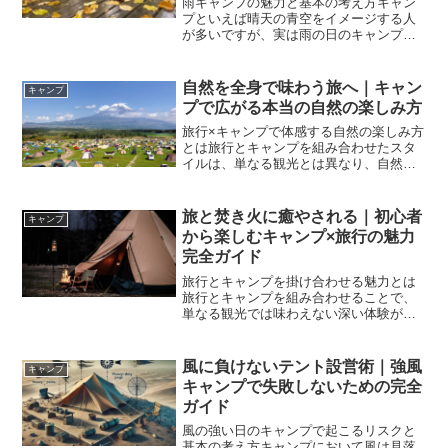
雨キャンプの魅力と基本の考え方キャン
プといえば晴天の青空をイメージする人
が多いですが、実は雨の日のキャンプに
は独特の魅力があります。しっとりと濡
れた森の匂い、テントに当たる雨音、普
段よりも静かな空間。これらは晴れの日
自然を全身で味わう旅へ｜キャン
キャンプ
には味わえない特別な体験...
プで広がる本当の自然の楽しみ方
旅行×キャンプで体感する自然の楽しみ方
とは旅行とキャンプを組み合わせたスタ
イルは、単なる観光とは異なり、自然を
より深く体感できるのが特徴です。ホテ
ルや観光地を巡るだけでは味わえない、
風や光、音といった自然の要素をダイレ
旅と焚き火に癒やされる｜初心者
キャンプ
クトに感じられる点が、...
から楽しむキャンプ×旅行の魅力
完全ガイド
旅行とキャンプを掛け合わせる魅力とは
旅行とキャンプを組み合わせることで、
単なる観光では味わえない深い体験が得
られます。ホテルや旅館に宿泊する旅も
快適ですが、自然の中で過ごすキャンプ
には、五感を刺激する特別な魅力があり
風に負けないテント設営術｜強風
キャンプ
ます。例えば、朝は鳥のさ...
キャンプで失敗しないための完全
ガイド
風の強い日のキャンプで起こるリスクと
基本の考え方キャンプにおいて風は見落