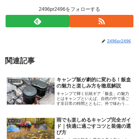
2496pr2496をフォローする
2496pr2496
関連記事
キャンプ飯が劇的に変わる！飯盒
キャンプ
の魅力と楽しみ方を徹底解説
キャンプで輝く伝統ギア「飯盒」の魅力
とはキャンプといえば、自然の中で過ご
す非日常の時間とともに、外で味わう食
事の美味しさが大きな魅力です。その中
でも、古くから愛され続けている調理器
具「飯盒（はんごう）」は、シンプルで
雨でも楽しめるキャンプ完全ガイ
キャンプ
ありながら奥深い魅力を持...
ド｜快適に過ごすコツと装備の選
び方