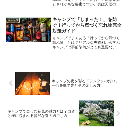
とされがちな要素ですが、実は天候の中
でも特に注意すべき存在です。特にテン
トを使用するキャンプでは、風の影響を
直接受けるため、事前の知識と準備が安
キャンプで「しまった！」を防
キャンプ
全性や快適性を大きく左右...
ぐ！行ってから気づく忘れ物完全
対策ガイド
キャンプでよくある「行ってから気づく
忘れ物」とは？リアルな失敗例から学ぶ
キャンプは事前準備がとても重要なアウ
トドア活動ですが、どれだけ準備したつ
もりでも「現地で気づく忘れ物」は意外
と多いものです。特にキャンプに慣れて
きた頃ほど、「これくらい...
キャンプの夜を彩る「ランタンの灯り」
—心を癒す光とその楽しみ方
キャンプで楽しむ花見の魅力とは？自然
と桜に包まれる贅沢な春の過ごし方