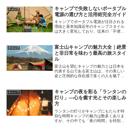
あります。この感覚は多くのキャンパー
が共通して体験しているものであり、
キャンプで失敗しないポータブル
キャンプ
「キャンプ飯は最高」と言われ...
電源の選び方と活用術完全ガイド
キャンプでポータブル電源が注目される
理由と基本知識近年のキャンプスタイル
は大きく変化しており、従来の「不便を
楽しむ」スタイルに加えて、「快適さを
取り入れる」スタイルも広く受け入れら
れるようになっています。その中で注目
富士山キャンプの魅力大全｜絶景
キャンプ
を集めているのがポータブ...
と非日常を味わう最高の旅スタイ
ル
富士山を望むキャンプの魅力とは日本を
代表する山である富士山は、その美しい
姿と圧倒的な存在感で多くの人を魅了し
続けています。旅行とキャンプを組み合
わせることで、この富士山の魅力をより
深く体感することができます。単に遠く
キャンプの夜を彩る「ランタンの
キャンプ
から眺めるだけでなく、自...
灯り」—心を癒す光とその楽しみ
方
ランタンの灯りがキャンプにもたらす特
別な時間キャンプの魅力は数多くありま
すが、その中でも「夜の時間」を特別な
ものに変えてくれる存在がランタンで
す。日中の賑やかさとは異なり、夜のキ