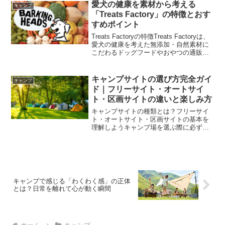
ャンプ場は静寂に包まれ、自然の音がよ
愛犬の健康を素材から考える
キャンプ
り鮮明に感じられる時間帯に...
「Treats Factory」の特徴とおす
すめポイント
Treats Factoryの特徴Treats Factoryは、
愛犬の健康を考えた無添加・自然素材に
こだわるドッグフードやおやつの通販専
門店です。大切な家族である愛犬に、毎
日安心して与えられるものを選びたいと
いう飼い主の想いに寄り添った商...
キャンプサイトの選び方完全ガイ
キャンプ
ド｜フリーサイト・オートサイ
ト・区画サイトの違いと楽しみ方
キャンプサイトの種類とは？フリーサイ
ト・オートサイト・区画サイトの基本を
理解しようキャンプ場を選ぶ際に必ず目
にする「フリーサイト」「オートサイ
ト」「区画サイト」という言葉。これら
は単なる呼び方の違いではなく、それぞ
れに特徴や過ごし方のスタイ...
キャンプで感じる「わくわく感」の正体
とは？日常を離れて心が動く瞬間