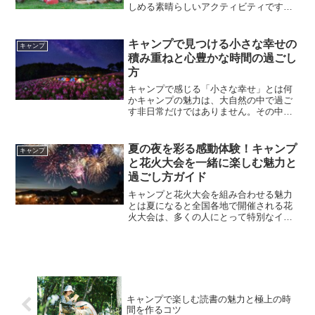
しめる素晴らしいアクティビティです
が、その一方で日常生活とは異なる環境
に身を置くため、思わぬ怪我のリスクが
潜んでいます。特に初心者の方は、どの
キャンプで見つける小さな幸せの
キャンプ
ような危険があるのかを把握...
積み重ねと心豊かな時間の過ごし
方
キャンプで感じる「小さな幸せ」とは何
かキャンプの魅力は、大自然の中で過ご
す非日常だけではありません。その中に
散りばめられた「小さな幸せ」を感じら
れることこそが、多くの人を惹きつけて
いる理由の一つです。日常生活では見過
夏の夜を彩る感動体験！キャンプ
キャンプ
ごしてしまいがちな出来事...
と花火大会を一緒に楽しむ魅力と
過ごし方ガイド
キャンプと花火大会を組み合わせる魅力
とは夏になると全国各地で開催される花
火大会は、多くの人にとって特別なイベ
ントです。夜空いっぱいに広がる色鮮や
かな花火、胸に響く打ち上げ音、屋台の
にぎわいなど、夏ならではの空気を感じ
られる時間は何度体験して...
キャンプで楽しむ読書の魅力と極上の時
間を作るコツ