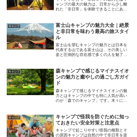
ャンプの最大の魅力は、日常から少し離
れた「非日常」を体験できることにあり
ます。普段の生活では、時間に追われ、
スマートフォンやパソコンに囲まれた環
境で過ごすことが多いですが、キャンプ
富士山キャンプの魅力大全｜絶景
キャンプ
ではそれらから距離を置き...
と非日常を味わう最高の旅スタイ
ル
富士山を望むキャンプの魅力とは日本を
代表する山である富士山は、その美しい
姿と圧倒的な存在感で多くの人を魅了し
続けています。旅行とキャンプを組み合
わせることで、この富士山の魅力をより
深く体感することができます。単に遠く
森キャンプで感じるマイナスイオ
キャンプ
から眺めるだけでなく、自...
ンの魅力と癒やしの過ごし方ガイ
ド
森キャンプで感じるマイナスイオンの魅
力とはキャンプの中でも特に人気が高い
のが「森でのキャンプ」です。木々に囲
まれた空間は、視覚的にも心地よく、日
常とはまったく異なる雰囲気を味わうこ
とができます。その魅力の一つとしてよ
キャンプで怪我を防ぐために知っ
キャンプ
く語られるのが「マイナス...
ておきたい安全対策と注意点
キャンプで起こりやすい怪我の種類とそ
の原因キャンプは自然の中で非日常を楽