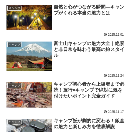
自然と心がつながる瞬間―キャン
キャンプ
プがくれる本当の魅力とは
2025.12.01
富士山キャンプの魅力大全｜絶景
キャンプ
と非日常を味わう最高の旅スタイ
ル
2025.11.24
キャンプ初心者から上級者まで必
キャンプ
読！旅行×キャンプで絶対に気を
付けたいポイント完全ガイド
2025.11.17
キャンプ飯が劇的に変わる！飯盒
キャンプ
の魅力と楽しみ方を徹底解説