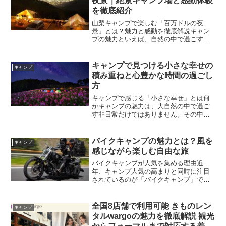
夜景｜絶景キャンプ場と感動体験
を徹底紹介
山梨キャンプで楽しむ「百万ドルの夜
景」とは？魅力と感動を徹底解説キャン
プの魅力といえば、自然の中で過ごす静
かな時間、焚き火の炎、そして満天の星
空を思い浮かべる人が多いでしょう。し
かし山梨県のキャンプには、さらに特別
キャンプで見つける小さな幸せの
キャンプ
な魅力があります。それが「...
積み重ねと心豊かな時間の過ごし
方
キャンプで感じる「小さな幸せ」とは何
かキャンプの魅力は、大自然の中で過ご
す非日常だけではありません。その中に
散りばめられた「小さな幸せ」を感じら
れることこそが、多くの人を惹きつけて
いる理由の一つです。日常生活では見過
バイクキャンプの魅力とは？風を
キャンプ
ごしてしまいがちな出来事...
感じながら楽しむ自由な旅
バイクキャンプが人気を集める理由近
年、キャンプ人気の高まりと同時に注目
されているのが「バイクキャンプ」で
す。車で行くキャンプとは違い、必要最
低限の荷物だけを積み込み、風を感じな
がら目的地へ向かう時間そのものが旅に
全国8店舗で利用可能 きものレン
キャンプ
なります。バイクに乗って自然...
タルwargoの魅力を徹底解説 観光