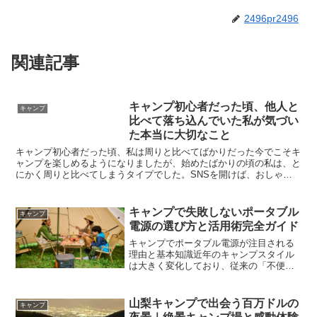
2496pr2496
関連記事
キャンプ初心者だった頃、他人と
キャンプ
比べて落ち込んでいた私が気づい
た本当に大切なこと
キャンプ初心者だった頃、私は周りと比べてばかりだった今でこそキ
ャンプを楽しめるようになりましたが、始めたばかりの頃の私は、と
にかく周りと比べてしまうタイプでした。SNSを開けば、おしゃれ
なキャンプサイト、美しく並べられたギア、高価なテントや...
キャンプで失敗しないポータブル
キャンプ
電源の選び方と活用術完全ガイド
キャンプでポータブル電源が注目される
理由と基本知識近年のキャンプスタイル
は大きく変化しており、従来の「不便を
楽しむ」スタイルに加えて、「快適さを
取り入れる」スタイルも広く受け入れら
れるようになっています。その中で注目
山梨キャンプで出会う百万ドルの
キャンプ
を集めているのがポータブ...