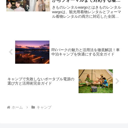
からフォーマルまで対応する着物
レンタルサービス
きものレンタルwargoとはきものレンタル
wargoは、観光用着物レンタルとフォーマ
ル着物レンタルの両方に対応した全国規
模の着物レンタルサービスです。関東・
関西・北陸の主要観光地に店舗を展開
し、旅行や観光での着物体験から成人式
や結婚式などの...
RVパークの魅力と活用法を徹底解説！車
中泊キャンプを快適にする完全ガイド
キャンプで失敗しないポータブル電源の
選び方と活用術完全ガイド
ホーム
キャンプ